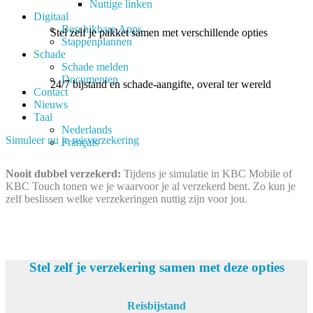
Nuttige linken
Digitaal
Beschikbare Apps
Stel zelf je pakket samen met verschillende opties
Stappenplannen
Schade
Schade melden
Documenten
24/7 bijstand en schade-aangifte, overal ter wereld
Contact
Nieuws
Taal
Nederlands
Simuleer nu je reisverzekering
Français
Nooit dubbel verzekerd:
Tijdens je simulatie in KBC Mobile of
KBC Touch tonen we je waarvoor je al verzekerd bent. Zo kun je
zelf beslissen welke verzekeringen nuttig zijn voor jou.
Stel zelf je verzekering samen met deze opties
Reisbijstand