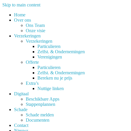
Skip to main content
Home
Over ons
Ons Team
Onze visie
Verzekeringen
Verzekeringen
Particulieren
Zelfst. & Ondernemingen
Verenigingen
Offerte
Particulieren
Zelfst. & Ondernemingen
Bereken nu je prijs
Extra’s
Nuttige linken
Digitaal
Beschikbare Apps
Stappenplannen
Schade
Schade melden
Documenten
Contact
Nieuws