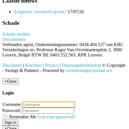
Laatste nieuws
Zorgeloos verzekerd op reis?
17/07/26
Schade
Schade melden
Documenten
Verbonden agent, Ondernemingsnummer: 0438.494.537 van KBC
Verzekeringen nv, Professor Roger Van Overstraetenplein 2, 3000
Leuven, België BTW BE 0403.552.563, RPR Leuven.
Disclaimer
|
Klachten
|
Privacy
|
Duurzaamheidsbeleid
© Copyright
- Swings & Partners - Powered by
verzekeringen-portaal.net
×
Close
Login
Username
Password
Remember Me
Lost your password?
Sign in
×
Close