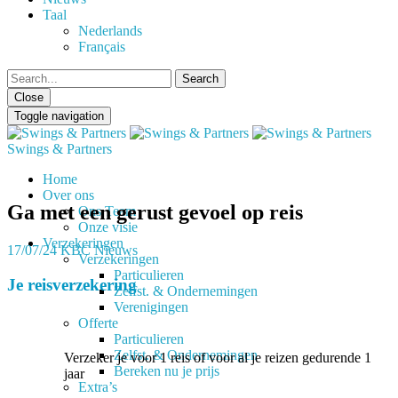
Taal
Nederlands
Français
Close
Toggle navigation
Swings & Partners
Home
Over ons
Ga met een gerust gevoel op reis
Ons Team
Onze visie
Verzekeringen
17/07/24
KBC Nieuws
Verzekeringen
Particulieren
Je reisverzekering
Zelfst. & Ondernemingen
Verenigingen
Offerte
Particulieren
Zelfst. & Ondernemingen
Verzeker je voor 1 reis of voor al je reizen gedurende 1
Bereken nu je prijs
jaar
Extra’s